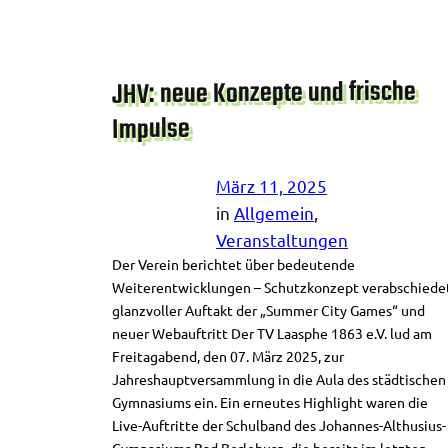
JHV: neue Konzepte und frische
Impulse
März 11, 2025
in
Allgemein
, 
Veranstaltungen
Der Verein berichtet über bedeutende
Weiterentwicklungen – Schutzkonzept verabschiede
glanzvoller Auftakt der „Summer City Games“ und
neuer Webauftritt Der TV Laasphe 1863 e.V. lud am
Freitagabend, den 07. März 2025, zur
Jahreshauptversammlung in die Aula des städtischen
Gymnasiums ein. Ein erneutes Highlight waren die
Live-Auftritte der Schulband des Johannes-Althusius-
Gymnasiums Bad Berleburg, die bereits im letzten…