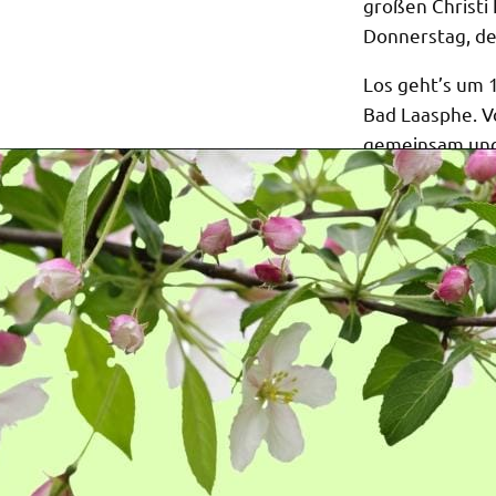
großen Christ
Donnerstag, de
Los geht’s um 
Bad Laasphe. V
gemeinsam und
rund um unser 
Schützenplatz.
Aber keine Sor
Zeit für Gesprä
Menge gute La
zwei Stunden l
machbar, ob sp
unterwegs.
Am Schützenpl
dich eine leck