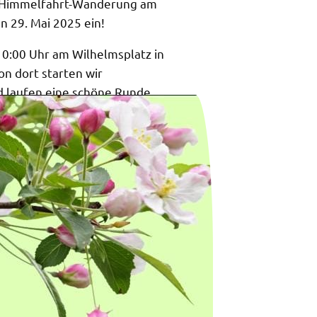
i Himmelfahrt-Wanderung am
n 29. Mai 2025 ein!
10:00 Uhr am Wilhelmsplatz in
on dort starten wir
 laufen eine schöne Runde
Bad Laasphe. Unser Ziel: der
ge – unterwegs bleibt genug
che, kleine Pausen und jede
une. Die Wanderung ist etwa
ang und für jeden gut
ortlich oder gemütlich
atz angekommen, erwartet
ere Verpflegung. Dort sorgen