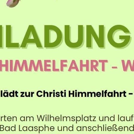
wir mit kühlen
und anderen Le
rundum wohlfü
Wir freuen uns 
anderen einen 
Mach mit und g
Gemeinschaft u
Wir sehen uns 
Wilhelmsplatz!
Herzliche Grüß
dein Vorstand