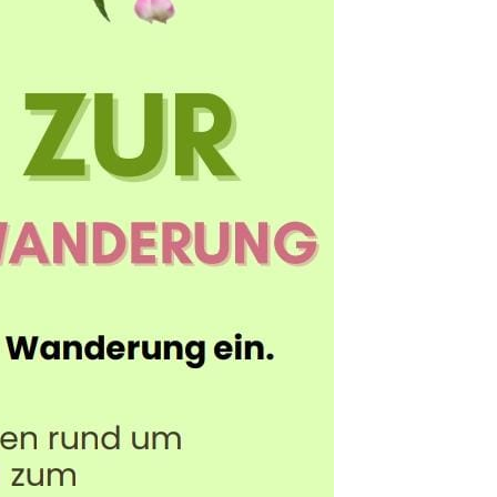
 Getränken, Kaffee, Kuchen
ckereien dafür, dass du dich
hlst.
darauf, mit dir und vielen
schönen Tag zu erleben.
enieß die Natur, die
nd das schöne Wetter!
am 29. Mai um 10 Uhr am
e,
 vom TV Laasphe